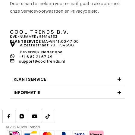
Door u aan te melden voor e-mail, gaat u akkoord met
onze Servicevoorwaarden en
Privacybeleid
.
COOL TRENDS B.V.
KVK-NUMMER: 91614333
KLANTSERVICE
MA-VR 11:00-17:00
Alzettestraat 70, 1946SG
Beverwijk Nederland
+31 6 87 21 67 49
support@cooltrends.nl
KLANTSERVICE
Ontvang 5% korting op uw eerste bestelling.
INFORMATIE
Meld u aan voor onze promoties en updates
© 2024 Cool Trends
Door u aan te melden, gaat u akkoord met het