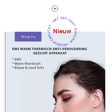
POPULAIR・PREMIUM KWALITIET・MET RED LIGHT・
Nieuw
Shop nu