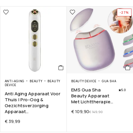
-27%
ANTI-AGING
BEAUTY
BEAUTY
BEAUTY DEVICE
GUA SHA
DEVICE
EMS Gua Sha
5.0
Anti Aging Apparaat Voor
Beauty Apparaat
Thuis | Pro-Oog &
Met Lichttherapie…
Gezichtsverzorging
Apparaat…
€
109,90
€
149,90
€
39,99